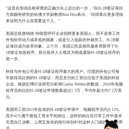
“这是在加强合格审查的正确方向上迈出的一步，”在H-1B签证项目
方面颇有研究的哈佛大学副教授Ron Hira表示。“你得拿出更多理由
来说明为什么你需要这个人。”
美国总统唐纳德·特朗普呼吁企业招聘更多美国人，而不是将工作
外包给劳动力成本低的国家，或是引入低薪的外籍劳工。H-1B签
证项目成为改革对象。上个月，美国公民及移民服务局暂停了H-
1B签证加急程序。部分批评人士视其为彻底废除H-1B签证程序的
第一步。
科技与外包公司是H-1B签证程序最大的用户。印度的外包公司每
年获得高比例的H-1B签证，而且支付的工资往往低于美国的科技
企业。根据彭博行业研究分析师Caitlin Webber的数据，2016年电脑
程序员岗位的H-1B签证申请数量超过1.3万，平均年薪大约7.2万美
元。
美国劳工部2015年批准的H-1B签证申请中，电脑程序员约占12%。
其中41%属于最低工资水平的岗位，这样的岗位在日常工作中基本
无需自己决断。上周五发布的指引特别针对这种入门级的电脑程序
员。