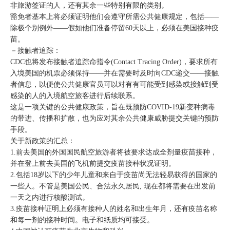
非旅游签证的人，还有其余一些特别有限的类别。
豁免者基本上将必须证明他们会遵守所需公共健康规定，包括——
除极个别例外——假如他们准备停留60天以上，必须在美国接种疫
苗。
－接触者追踪：
CDC也将发布接触者追踪命指令(Contact Tracing Order)，要求所有
入境美国的机票必须保持——并在需要时及时向CDC递交——接触
者信息，以便使公共健康官员可以对有有可能受到感染或接触到受
感染的人的入境航空旅客进行后续联系。
这是一项关键的公共健康政策，旨在既预防COVID-19新变种病毒
的带进、传播和扩散，也为应对其余公共健康威胁提交关键的预防
手段。
关于新政策的汇总：
1.前去美国的外国国民航空旅游者将被要求达成全剂量疫苗接种，
并在登上前去美国的飞机前提交疫苗接种状况证明。
2.包括18岁以下的少年儿童和来自于疫苗尚无法轻易获得的国家的
一些人。不管是美国公民、合法永久居民, 现在都将需要在出发前
一天之内进行核酸测试。
3.疫苗接种证明上必须有接种人的姓名和出生年月，还有疫苗名称
和每一剂的接种时间。电子和纸质均可接受。