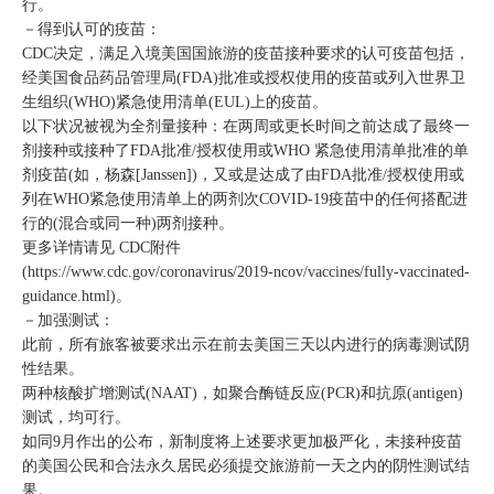
行。
－得到认可的疫苗：
CDC决定，满足入境美国国旅游的疫苗接种要求的认可疫苗包括，
经美国食品药品管理局(FDA)批准或授权使用的疫苗或列入世界卫
生组织(WHO)紧急使用清单(EUL)上的疫苗。
以下状况被视为全剂量接种：在两周或更长时间之前达成了最终一
剂接种或接种了FDA批准/授权使用或WHO 紧急使用清单批准的单
剂疫苗(如，杨森[Janssen])，又或是达成了由FDA批准/授权使用或
列在WHO紧急使用清单上的两剂次COVID-19疫苗中的任何搭配进
行的(混合或同一种)两剂接种。
更多详情请见 CDC附件
(https://www.cdc.gov/coronavirus/2019-ncov/vaccines/fully-vaccinated-
guidance.html)。
－加强测试：
此前，所有旅客被要求出示在前去美国三天以内进行的病毒测试阴
性结果。
两种核酸扩增测试(NAAT)，如聚合酶链反应(PCR)和抗原(antigen)
测试，均可行。
如同9月作出的公布，新制度将上述要求更加极严化，未接种疫苗
的美国公民和合法永久居民必须提交旅游前一天之内的阴性测试结
果。