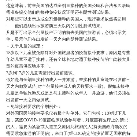
这意味着，前来美国的达成全剂量接种的美国公民和合法永久居民
需准备提交他们的接种免疫状况证明还有阴性测试结果。
对那些可以出示达成全剂量接种的美国人，现行要求依然将适用
——他们必须出示旅游前三天以内的阴性测试结果。
凡是不可出示全剂量接种证明的前去美国的旅游者，必须出示文
件，显示他们在出发前一天之内的阴性测试结果。
－关于儿童的规定：
18岁以下儿童被免除针对外国旅游者的疫苗接种要求，原因是有些
年幼儿童不适于接种，还有全球各地对适于接种疫苗的年龄较大儿
童的疫苗供应地步不一。
2岁到17岁的儿童需进行出发前测试。
假如是与全剂量接种的成人一并旅游，未接种的儿童能在出发前三
天之内做测试(与对全剂量接种成人的天数要求一致)。假如未接种
儿童是单独旅游又或是是与未接种的成年人一并旅游，他们必须在
出发前一天之内做测试。
－免除接种要求的个别例外：
对外国国民的接种要求仅有极个别例外。它们包括：18岁以下儿
童，某些COVID-19疫苗临床试验参与者，对疫苗有医疗上的禁忌
的人，需要为紧急或人道主义原因此旅游的人(持美国政府颁发的
需要紧急旅游的证明信)，来自于(经CDC确定的)疫苗匮乏国家的持