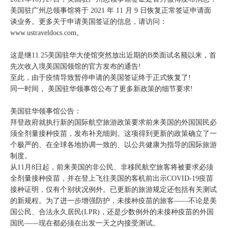
美国驻广州总领事馆将于 2021 年 11 月 9 日恢复正常签证申请面
谈业务。更多关于申请美国签证的信息，请访问：
www.ustraveldocs.com。
这是继11.25美国驻华大使馆突然放出近期的B类面试名额以来，首
先次收入境美国国领馆的官方发布的通告!
至此，由于疫情导致暂停申请的美国签证终于正式恢复了!
同一时间， 美国驻华领事馆公布了更多新政策的细节要求!
美国驻华领事馆公告：
拜登政府就执行新的国际航空旅游政策要求前来美国的外国国民必
须全剂量接种疫苗，发布补充细则。这项得到更新的政策确立了一
个极严的、在全球各地协调一致的、以公共健康为指导的国际旅游
制度。
从11月8日起，前来美国的非公民、非移民航空旅客将被要求必须
全剂量接种疫苗，并在登上飞往美国的客机前出示COVID-19疫苗
接种证明，仅有个别状况例外。已更新的旅游规定还包括有关测试
的新规程。为了进一步增强防护，未接种疫苗的旅客——不论是美
国公民、合法永久居民(LPR)，还是少数例外的未接种疫苗的外国
国民——现在都必须在出发一天之内接受测试。