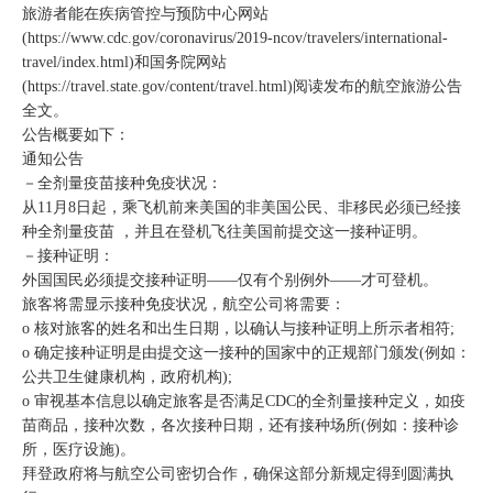
旅游者能在疾病管控与预防中心网站
(https://www.cdc.gov/coronavirus/2019-ncov/travelers/international-
travel/index.html)和国务院网站
(https://travel.state.gov/content/travel.html)阅读发布的航空旅游公告
全文。
公告概要如下：
通知公告
－全剂量疫苗接种免疫状况：
从11月8日起，乘飞机前来美国的非美国公民、非移民必须已经接
种全剂量疫苗 ，并且在登机飞往美国前提交这一接种证明。
－接种证明：
外国国民必须提交接种证明——仅有个别例外——才可登机。
旅客将需显示接种免疫状况，航空公司将需要：
o 核对旅客的姓名和出生日期，以确认与接种证明上所示者相符;
o 确定接种证明是由提交这一接种的国家中的正规部门颁发(例如：
公共卫生健康机构，政府机构);
o 审视基本信息以确定旅客是否满足CDC的全剂量接种定义，如疫
苗商品，接种次数，各次接种日期，还有接种场所(例如：接种诊
所，医疗设施)。
拜登政府将与航空公司密切合作，确保这部分新规定得到圆满执