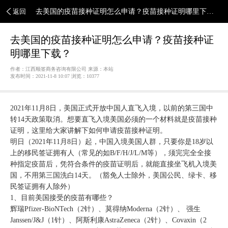
返回
去美国的疫苗接种证明怎么申请？疫苗接种证明哪里下
载？
去美国的疫苗接种证明怎么申请？疫苗接种证
明哪里下载？
作者：江西顺签商务咨询有限公司 来源：本站
发布时间：2021-11-8 10:07 浏览：
10377
2021年11月8日，美国正式开放中国人直飞入境，以前的第三国中
转14天政策取消。想要直飞入境美国必须的一个材料就是疫苗接种
证明，这里给大家讲解下如何申请疫苗接种证明。
明日（2021年11月8日）起，中国入境美国人群，只要你是18岁以
上的移民签证拥有人（常见的如B/F/H/J/L/M等），须完完全全接
种指定疫苗后，凭符合条件的疫苗证明后，就能直接坐飞机入境美
国，不用第三国洗白14天。（豁免人士除外，美国公民、绿卡、移
民签证拥有人除外）
1、目前美国接受的疫苗有哪些？
辉瑞Pfizer-BioNTech（2针）、莫得纳Moderna（2针）、 强生
Janssen/J&J（1针）、阿斯利康AstraZeneca（2针）、Covaxin（2