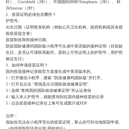
针）、Covishield（2针）、中国国药BIBP/Sinopharm（2针）、 科
兴Sinovac（2针）
2、疫苗证明必须包含哪些？
护照号。
出生日期（证明签发机构（例如公共卫生机构、政府机构或其余授
权疫苗提交者）
疫苗制造商和接种日期。
防疫国际健康码国际版小程序可生成中英语版的接种证明（目前缺
生日，是否认可请联系航司。原则上可凭证明上的护照号，用护照
验证生日）
3、如何申请疫苗证明？
国内疫苗接种记录能官方直接生成中英语版本的。
1 / 打开微信小程序，搜索 “防疫健康码国际版”并打开。
2 / 打开后点击 “查阅及出示国际旅游健康证明”
3 / 选择“查阅我的国际旅游健康证明”并认证身份
4 / 输入本人护照号，就能查询到在国内接种疫苗的记录
5 / 点击疫苗接种记录右上角可生成图片或PDF
点评：
假如你无法在小程序导出的疫苗证明，那么你可到当地医院申请。
（你得跟医院说是出国 用的就行）。