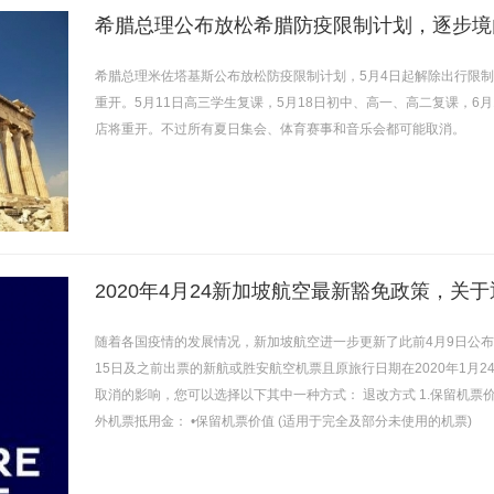
希腊总理公布放松希腊防疫限制计划，逐步境
希腊总理米佐塔基斯公布放松防疫限制计划，5月4日起解除出行限
重开。5月11日高三学生复课，5月18日初中、高一、高二复课，6
店将重开。不过所有夏日集会、体育赛事和音乐会都可能取消。
2020年4月24新加坡航空最新豁免政策，关
随着各国疫情的发展情况，新加坡航空进一步更新了此前4月9日公布的
15日及之前出票的新航或胜安航空机票且原旅行日期在2020年1月24
取消的影响，您可以选择以下其中一种方式： 退改方式 1.保留机
外机票抵用金： •保留机票价值 (适用于完全及部分未使用的机票)