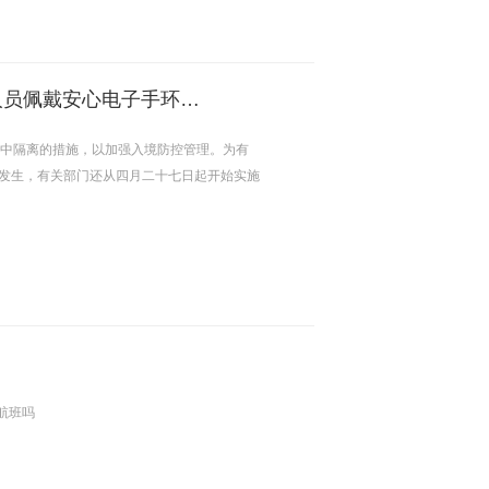
最新韩国隔离政策通知:入境后进行居家观察人员佩戴安心电子手环制度
或集中隔离的措施，以加强入境防控管理。为有
发生，有关部门还从四月二十七日起开始实施
航班吗