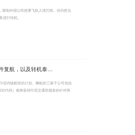
天内，限制外国公民搭乘飞机入境巴西。但仍然允
客进行转机。
好消息!印度尼西亚狮航和鹰航自5月份起有条件复航，以及转机泰国和韩国的提醒
启印尼内陆航班的计划。狮航的三家子公司包括
 Air（航班ID代码）都将获得印尼交通部颁发的针对商