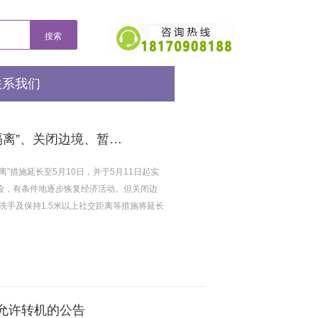
联系我们
玻利维亚虽宣布逐步恢复经济，但延期“全面隔离”、关闭边境、暂停国际国内航班
离”措施延长至5月10日，并于5月11日起实
风险，有条件地逐步恢复经济活动。但关闭边
手及保持1.5米以上社交距离等措施将延长
及允许转机的公告