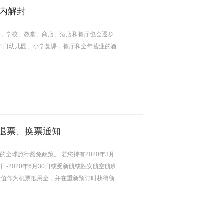
内解封
制，学校、教堂、商店、酒店和餐厅也会逐步
月1日幼儿园、小学复课，餐厅和全年营业的酒
于退票、换票通知
全球旅行豁免政策。 若您持有2020年3月
日-2020年6月30日或受新航或胜安航空航班
票价值作为机票抵用金，并在重新预订时获得额