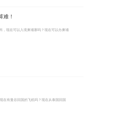
算难！
材料，现在可以入境柬埔寨吗？现在可以办柬埔
吗？现在有曼谷回国的飞机吗？现在从泰国回国