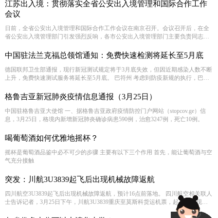
上，乌兹别克斯坦总统指示要进一步降低运输企业和出口商的经营成本。
江苏出入境：贯彻落实全省公安出入境管理和国际合作工作
会议
日前，全省公安出入境管理和国际合作工作会议在南京召开。会议召开后，在全
省公安出入境管理部门引发强烈反响，各市公安出入境管理部门主要负责同志就
如何贯彻落实会议精神，不断拓展公安出入境管理工作高质量发展新局面，谈心
得、谈感悟。 全省公安出入境管理和国际合作工作会议后，支队首先时间传达贯
中国驻法兰克福总领馆通知：免费快速检测将延长至5月底
彻省厅会议精神，认真研究工作政策。结合无锡实际，我将在以下三个方面推进
2022年全市公安出入境管理和国合工作。
德国联邦卫生部通报，现行新冠测试规定将于3月底失效，但因近期感染人数不断
上升，免费快速测试服务将延长至5月底。 巴符州 考虑到防疫新规的执行，巴符
州计划在周末及节假日期间不再向罗伯特-科赫研究所提交新冠肺炎感染相关联数
据，在工作日期间提交的数据也将仅限于最关键的指标。
格鲁吉亚新冠肺炎疫情信息通报（3月25日）
中国驻格鲁吉亚大使馆 ​一、据格鲁吉亚政府疫情防控门户网站（stopcov.ge）信
息，3月25日，格境内新增新冠肺炎确诊病患590例，治愈3247例，死亡10例。
喝葡萄酒如何优雅地摇杯？
摇杯是葡萄酒品鉴中必不可少的步骤 主要有以下三个作用 首先，能让葡萄酒与空
气充分接触
突发：川航3U3839起飞后出现机械故障返航
四川航空3U3839起飞后出现机械故障返航，预计16点前落地。 四川航空相关联人
士告诉记者，3月25日下午，川航3U3839重庆至莫斯科货运机票，起飞后出现机
械故障