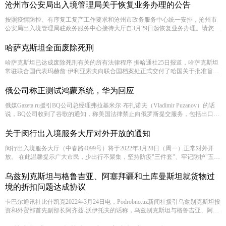
籍法》：父母双方任意一方在葡萄牙拥有合法身份满一年，在葡萄牙出生的留学
沧州市公安局出入境管理局关于恢复业务办理的公告
生便可申请葡萄牙国籍,因此宝宝一出生就获得了葡萄牙国籍。
按照疫情防控、有序复工复产工作要求和沧州市政务服务中心统一安排，沧州市
公安局出入境管理局驻政务服务中心接待大厅自3月29日起恢复业务办理。请您通
过微信公众号搜索“沧州政务服务”
哈萨克斯坦全面废除死刑
哈萨克斯坦已达成废除死刑有关的所有法律程序 据哈通社25日报道，哈萨克斯坦
常驻联合国代表玛赫詹·伊利亚索夫向联合国档案处正式交付了哈国关于批准旨在
废除死刑的《公民权利和政治权利国际公约》第二任择议定书的所有法律文件。
哈萨克斯坦外交部消息指出，这一步骤是哈国在保护人权和履行自身在人权领域
俄公司称正测试鸿蒙系统，华为回应
国际义务的承诺的明证。
俄媒Gazeta.ru援引BQ公司总经理弗拉基米尔·布扎诺夫（Vladimir Puzanov）的话
说，BQ公司收到了谷歌的通知，称美国法律禁止向俄罗斯提交服务，包括出口、
转口，还有向俄罗斯提交美国原产的软件和技术。 布札诺夫称：“所有已经认证的
设备将依然然运行。新设备的Android系统有可能会出现问题。”他补充，新设备
关于闵行出入境服务大厅对外开放的通知
将在无谷歌移动服务支持下推出。
闵行出入境服务大厅（中春路4099号）将于2022年3月28日（周一）正常对外开
放。 在此温馨提示广大市民，少出行不聚集，坚持防疫"三件套"、牢记防护"五还
要"。入境办证大厅请佩戴好口罩，亮明本人健康码及行程码，同一时间请拥有48
小时内核酸阴性报告，配合安保人员测量体温，感谢您的支持和理解。
乌兹别克斯坦与格鲁吉亚、阿塞拜疆和土库曼斯坦就货物过
境的折扣问题达成协议
卡巴尔通讯社比什凯克2022年3月24日电，Podrobno.uz新闻社援引乌兹别克斯坦投
资和外贸部首先副部长阿齐兹-沃伊托夫的话称，乌兹别克斯坦与格鲁吉亚、阿塞
拜疆和土库曼斯坦就提交货物过境折扣达成协议。 据他说，在前一天举行的会议