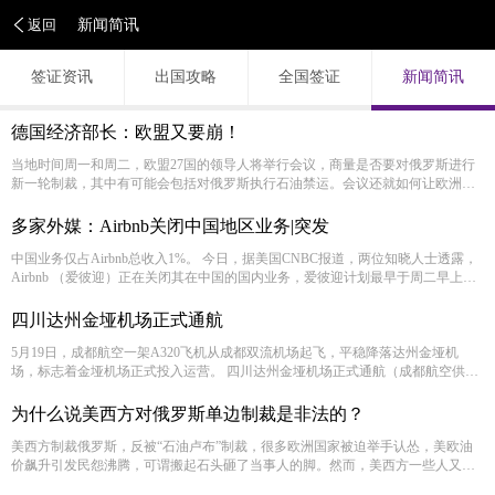
返回
新闻简讯
签证资讯
出国攻略
全国签证
新闻简讯
德国经济部长：欧盟又要崩！
当地时间周一和周二，欧盟27国的领导人将举行会议，商量是否要对俄罗斯进行
新一轮制裁，其中有可能会包括对俄罗斯执行石油禁运。会议还就如何让欧洲尽
有可能的快摆脱对俄罗斯天然气的依赖进行商讨。 但在会议前夕，德国经济部长
却表达了一个担心。
多家外媒：Airbnb关闭中国地区业务|突发
中国业务仅占Airbnb总收入1%。 今日，据美国CNBC报道，两位知晓人士透露，
Airbnb （爱彼迎）正在关闭其在中国的国内业务，爱彼迎计划最早于周二早上
（今天早上）在北京通知中国区员工。
四川达州金垭机场正式通航
5月19日，成都航空一架A320飞机从成都双流机场起飞，平稳降落达州金垭机
场，标志着金垭机场正式投入运营。 四川达州金垭机场正式通航（成都航空供
图）
为什么说美西方对俄罗斯单边制裁是非法的？
美西方制裁俄罗斯，反被“石油卢布”制裁，很多欧洲国家被迫举手认怂，美欧油
价飙升引发民怨沸腾，可谓搬起石头砸了当事人的脚。然而，美西方一些人又在
鼓噪新的冒险，要对中国进行次级制裁，甚至发动更大规模的对华单边制裁。我