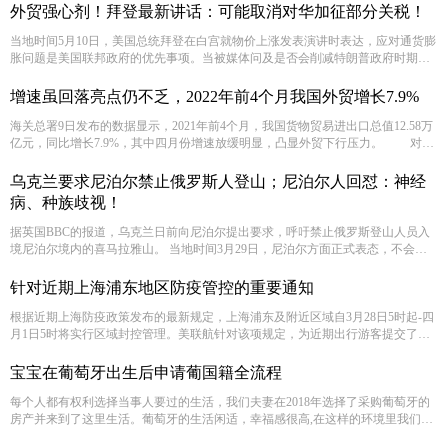
们毫不质疑，其失败的下场是注定的。
外贸强心剂！拜登最新讲话：可能取消对华加征部分关税！
当地时间5月10日，美国总统拜登在白宫就物价上涨发表演讲时表达，应对通货膨
胀问题是美国联邦政府的优先事项。当被媒体问及是否会削减特朗普政府时期对
华加征的关税时，拜登称 “正在研究什么政策会产生最积极的效果”，他补充说，
是否要取消关税正在讨论中。 美国通胀创40年最高
增速虽回落亮点仍不乏，2022年前4个月我国外贸增长7.9%
海关总署9日发布的数据显示，2021年前4个月，我国货物贸易进出口总值12.58万
亿元，同比增长7.9%，其中四月份增速放缓明显，凸显外贸下行压力。 对外
经济贸易大学国家对外开放研究院教授庄芮认为，当前外贸发展环境严峻复杂，
外贸增速回落一方面有基数高等不利因素，另一方面也受疫情和俄乌冲突等超预
乌克兰要求尼泊尔禁止俄罗斯人登山；尼泊尔人回怼：神经
期因素影响。
病、种族歧视！
据英国BBC的报道，乌克兰日前向尼泊尔提出要求，呼吁禁止俄罗斯登山人员入
境尼泊尔境内的喜马拉雅山。 当地时间3月29日，尼泊尔方面正式表态，不会阻
止。
针对近期上海浦东地区防疫管控的重要通知
根据近期上海防疫政策发布的最新规定，上海浦东及附近区域自3月28日5时起-四
月1日5时将实行区域封控管理。美联航针对该项规定，为近期出行游客提交了免
费改签的政策，方便游客及时调整行程。 适用条件： 出票日期:2022年3月26日
（含）之前 旅游日期:2022年3月28日-四月6日
宝宝在葡萄牙出生后申请葡国籍全流程
每个人都有权利选择当事人要过的生活，我们夫妻在2018年选择了采购葡萄牙的
房产并来到了这里生活。葡萄牙的生活闲适，幸福感很高,在这样的环境里我们的
首先个宝宝也在葡萄牙平安出生。 得益于葡萄牙政府于2020年11月新修订的《国