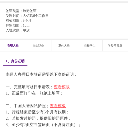
签证类型：
旅游签证
受理时间：
入馆后6个工作日
有效期限：
3个月
停留期限：
15天
入境次数：
单次
在职人员
自由职业
退休人员
在校学生
学龄前儿童
1、身份证明
南昌人办理日本签证需要以下身份证明：
一、完整填写赴日申请表；
查看模版
1、正反面打印在一张纸上填写；
二、中国大陆因私护照；
查看模板
1、行程结束后至少有6个月有效期；
2、若换发过护照，提供旧护照原件；
3、至少有2页空白签证页（不含备注页）；